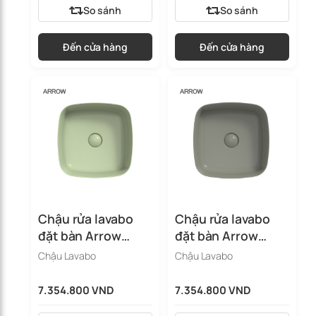
So sánh
So sánh
Đến cửa hàng
Đến cửa hàng
Chậu rửa lavabo
Chậu rửa lavabo
đặt bàn Arrow
đặt bàn Arrow
AHP41024B-TGR
AHP41024B-SGY
Chậu Lavabo
Chậu Lavabo
7.354.800 VND
7.354.800 VND