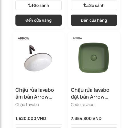
So sánh
So sánh
Đến cửa hàng
Đến cửa hàng
Chậu rửa lavabo
Chậu rửa lavabo
âm bàn Arrow
đặt bàn Arrow
AEP42605D
AHP41024B-LGR
Chậu Lavabo
Chậu Lavabo
1.620.000 VND
7.354.800 VND