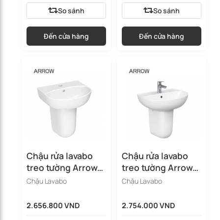
So sánh
So sánh
Đến cửa hàng
Đến cửa hàng
Chậu rửa lavabo
Chậu rửa lavabo
treo tường Arrow
treo tường Arrow
AHP31005B/AHL91
AHP31018C/AHL90
Chậu Lavabo
Chậu Lavabo
05C
05C
2.656.800 VND
2.754.000 VND