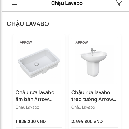
Chậu Lavabo
CHẬU LAVABO
Chậu rửa lavabo
Chậu rửa lavabo
âm bàn Arrow
treo tường Arrow
AP41020C
AHP31017C/AHL910
Chậu Lavabo
Chậu Lavabo
5C
1.825.200 VND
2.494.800 VND