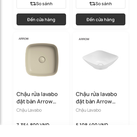
So sánh
So sánh
Đến cửa hàng
Đến cửa hàng
Chậu rửa lavabo
Chậu rửa lavabo
đặt bàn Arrow
đặt bàn Arrow
AHP41024B-MGY
AP41026B
Chậu Lavabo
Chậu Lavabo
7.354.800 VND
5.108.400 VND
So sánh ngay
Làm sạch