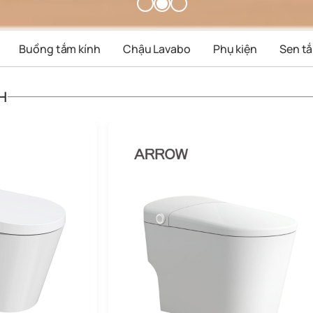
Buồng tắm kính
Chậu Lavabo
Phụ kiện
Sen t
H