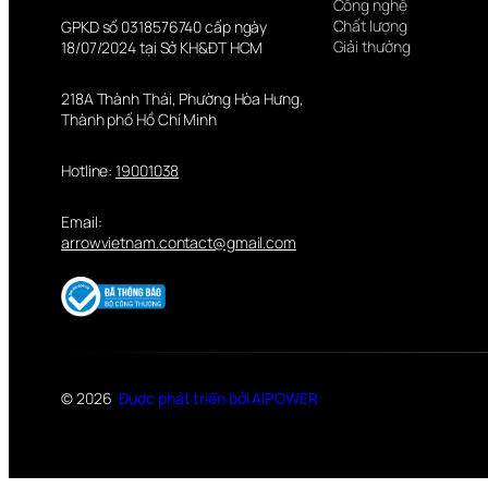
Công nghệ
Chất lượng
GPKD số 0318576740 cấp ngày
Giải thưởng
18/07/2024 tại Sở KH&ĐT HCM
218A Thành Thái, Phường Hòa Hưng,
Thành phố Hồ Chí Minh
Hotline:
19001038
Email:
arrowvietnam.contact@gmail.com
© 2026
Được phát triển bởi AIPOWER