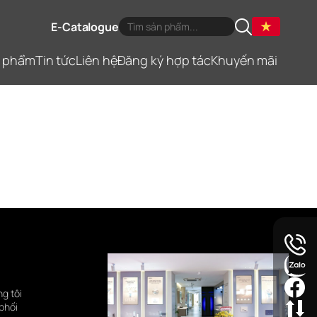
E-Catalogue
 phẩm
Tin tức
Liên hệ
Đăng ký hợp tác
Khuyến mãi
ng tôi
phối