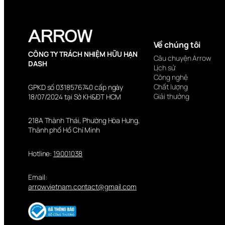
Về chúng tôi
CÔNG TY TRÁCH NHIỆM HỮU HẠN
Câu chuyện Arrow
DASH
Lịch sử
Công nghệ
Chất lượng
GPKD số 0318576740 cấp ngày
Giải thưởng
18/07/2024 tại Sở KH&ĐT HCM
218A Thành Thái, Phường Hòa Hưng,
Thành phố Hồ Chí Minh
Hotline:
19001038
Email:
arrowvietnam.contact@gmail.com