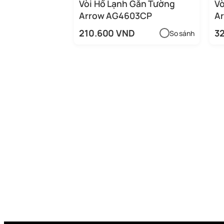
Vòi Hồ Lạnh Gắn Tường
Vò
Arrow AG4603CP
A
210.600 VND
3
So sánh