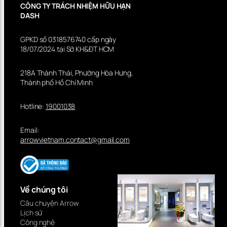
CÔNG TY TRÁCH NHIỆM HỮU HẠN
DASH
GPKD số 0318576740 cấp ngày
18/07/2024 tại Sở KH&ĐT HCM
218A Thành Thái, Phường Hòa Hưng,
Thành phố Hồ Chí Minh
Hotline:
19001038
Email:
arrowvietnam.contact@gmail.com
Về chúng tôi
Câu chuyện Arrow
Lịch sử
Công nghệ