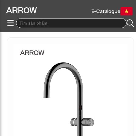
E-Catalogue
☰
Quay lại