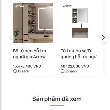
Bộ tủ bên hỗ trợ
Tủ Lavabo và Tủ
người già Arrow
gương hỗ trợ người
AFZYSG01-CG
già Arrow
13.478.400 VND
40.122.000 VND
AFZYSGGQ01/AFZP
So sánh
So sánh
01-AFZYSGYJ01
Sản phẩm đã xem