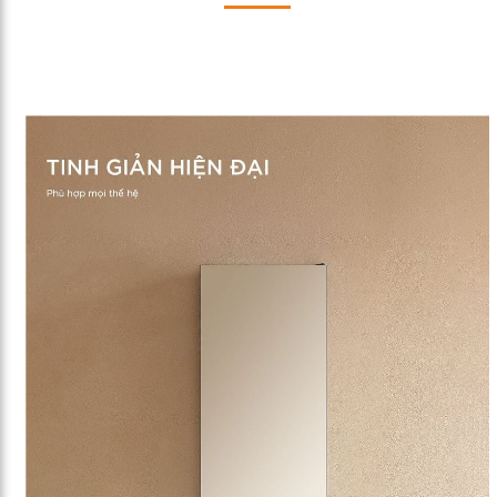
gương
Arrowhome