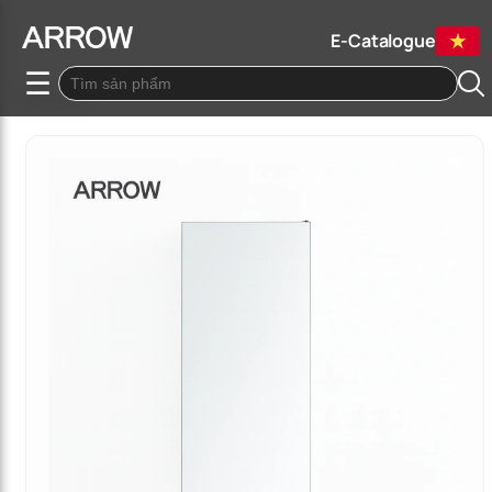
E-Catalogue
☰
Quay lại