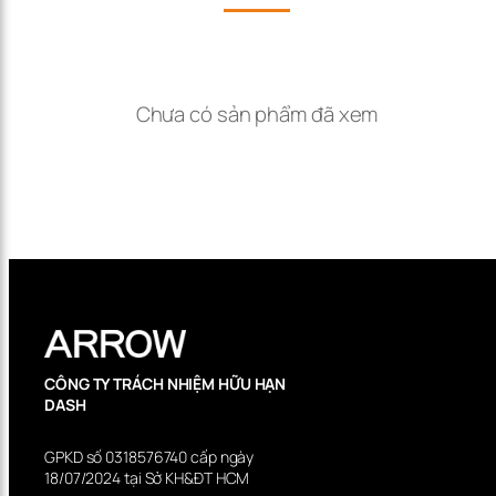
Chưa có sản phẩm đã xem
CÔNG TY TRÁCH NHIỆM HỮU HẠN
DASH
GPKD số 0318576740 cấp ngày
18/07/2024 tại Sở KH&ĐT HCM