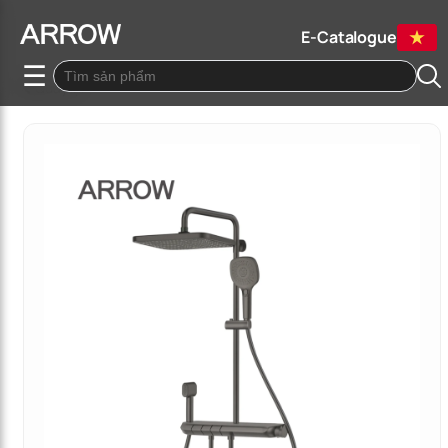
E-Catalogue
☰
Quay lại