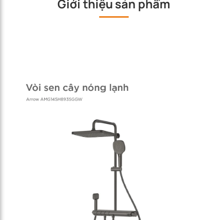
Giới thiệu sản phẩm
Chính hãng
Vòi nước
Vòi sen
5 năm
Arrowhome
Phụ kiện
Chính hãng
Phụ kiện
1 năm
đi kèm
Arrowhome