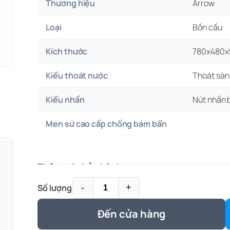
Thương hiệu
Arrow
Loại
Bồn cầu
Kích thước
780x480
Kiểu thoát nước
Thoát sàn
Kiểu nhấn
Nút nhấn 
Men sứ cao cấp chống bám bẩn
Thông tin bảo hành
Số lượng
-
+
Nội dung bảo hành
Chi tiết
Thờ
Đến cửa hàng
Phần thân sứ
Phần sứ