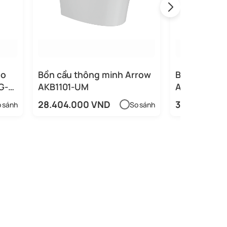
eo
Bồn cầu thông minh Arrow
Bồn cầu th
G-
AKB1101-UM
AKB1106-SM
28.404.000 VND
34.527.600
 sánh
So sánh