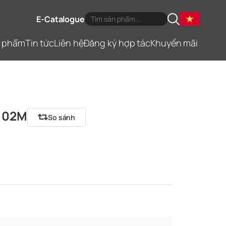
E-Catalogue
 phẩm
Tin tức
Liên hệ
Đăng ký hợp tác
Khuyến mãi
1102M
So sánh