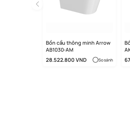
Bồn cầu thông minh Arrow
Bồ
AB1030-AM
A
28.522.800 VND
6
So sánh