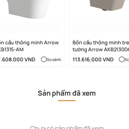
n cầu thông minh Arrow
Bồn cầu thông minh tr
KB1315-AM
tường Arrow AKB2130D
2H/AKB2130H
7.608.000 VND
113.616.000 VND
So sánh
So
Sản phẩm đã xem
Chưa có sản phẩm đã xem