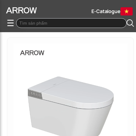
E-Catalogue
☰
Quay lại