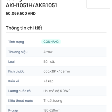
AKH1051H/AKB1051
60.069.600 VND
Thông tin chi tiết
Tình trạng
CÒN HÀNG
Thương hiệu
Arrow
Loại
Bồn cầu
Kích thước
606x394x409mm
Kiểu xả
Xả kép
Lượng nước xả
Hai chế độ 6.0/4.0L
Kiểu thoát nước
Thoát tường
P-trap
180-220mm