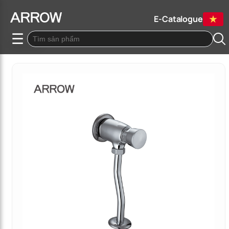
E-Catalogue
☰
Quay lại