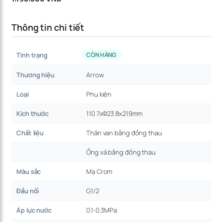
Thông tin chi tiết
Tình trạng
CÒN HÀNG
Thương hiệu
Arrow
Loại
Phụ kiện
Kích thước
110.7xΦ23.8x219mm
Chất liệu
Thân van bằng đồng thau
Ống xả bằng đồng thau
Màu sắc
Mạ Crom
Đầu nối
G1/2
Áp lực nước
0.1-0.3MPa