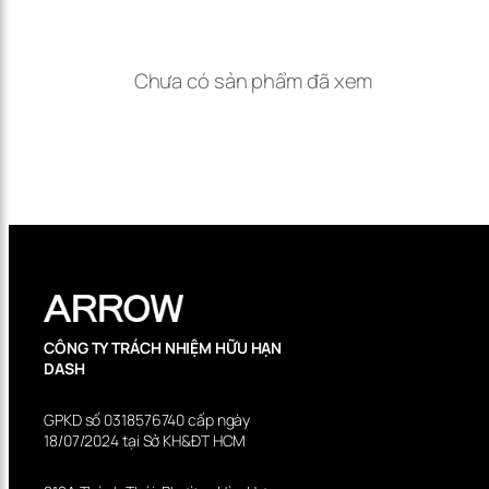
Bạn đã nắm được các tính
năng cốt lõi.
Chưa có sản phẩm đã xem
Những ưu điểm trên có phù hợp với nhu cầu của gia đình
bạn? Nếu còn bất kỳ thắc mắc nào về thông số kỹ thuật,
việc lắp đặt thực tế hay mức giá ưu đãi, hãy kết nối trực tiếp
với tư vấn viên của Arrow Việt Nam.
CÔNG TY TRÁCH NHIỆM HỮU HẠN
DASH
GPKD số 0318576740 cấp ngày
18/07/2024 tại Sở KH&ĐT HCM