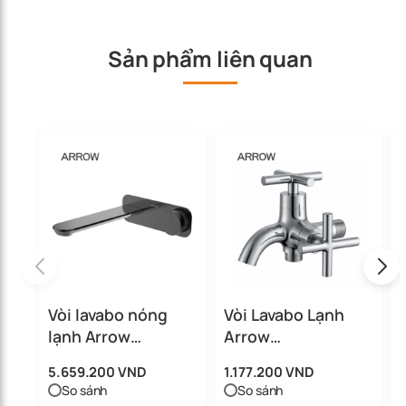
Sản phẩm liên quan
Vòi lavabo nóng
Vòi Lavabo Lạnh
lạnh Arrow
Arrow
ARM12872BC
AHGQ36001MCP
5.659.200 VND
1.177.200 VND
So sánh
So sánh