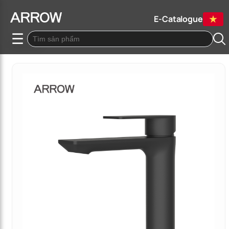
E-Catalogue
☰
Quay lại