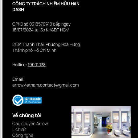
CÔNG TY TRÁCH NHIỆM HỮU HẠN
DASH
GPKD số 0318576740 cấp ngày
18/07/2024 tại Sở KH&ĐT HCM
218A Thành Thái, Phường Hòa Hưng,
Thành phố Hồ Chí Minh
Hotline:
19001038
Email:
arrowvietnam.contact@gmail.com
Về chúng tôi
Câu chuyện Arrow
Lịch sử
Công nghệ