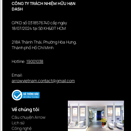
CÔNG TY TRÁCH NHIỆM HỮU HẠN
DASH
GPKD số 0318576740 cấp ngày
18/07/2024 tại Sở KH&ĐT HCM
218A Thành Thái, Phường Hòa Hưng,
Thành phố Hồ Chí Minh
Hotline:
19001038
Email:
arrowvietnam.contact@gmail.com
Về chúng tôi
Câu chuyện Arrow
Lịch sử
Công nghệ