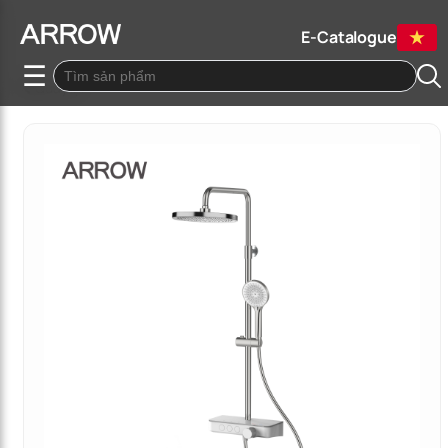
E-Catalogue
☰
Quay lại