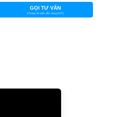
x700mm
GỌI TƯ VẤN
(Chúng tôi luôn sẵn sàng 24/7)
ạch
x240mm
i gian bảo hành
Đơn vị bảo hành
10 năm
Chính hãng Arrowhome
2 năm
Chính hãng Arrowhome
1 năm
Chính hãng Arrowhome