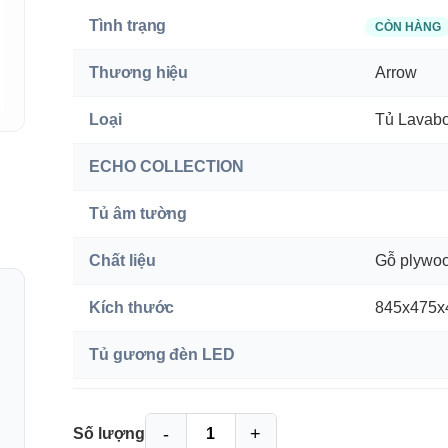
Tình trạng
CÒN HÀNG
Thương hiệu
Arrow
Loại
Tủ Lavab
ECHO COLLECTION
Tủ âm tường
Chất liệu
Gỗ plywo
Kích thước
845x475
Tủ gương đèn LED
Chất liệu
Gương bạ
-
+
Số lượng