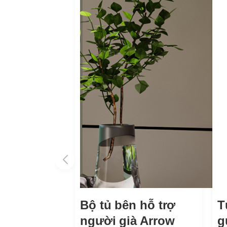
Bộ tủ bên hỗ trợ
T
người già Arrow
g