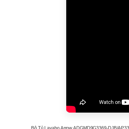
Bộ Tủ Lavabo Arrow ADGMD9G3369-DJB/AP33