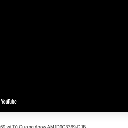
69 và Tủ Gương Arrow AMJD9G3369-DJB