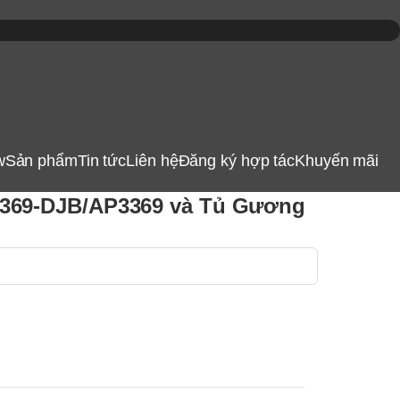
w
Sản phẩm
Tin tức
Liên hệ
Đăng ký hợp tác
Khuyến mãi
369-DJB/AP3369 và Tủ Gương