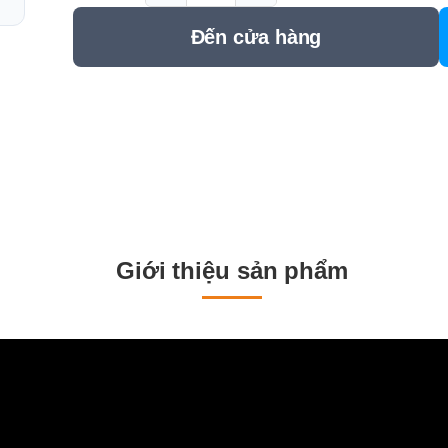
Kích thước
850x150
Đến cửa hàng
Chậu rửa mặt
Chất liệu
Sứ siêu s
Kích thước
900x498
Thông tin bảo hành
Giới thiệu sản phẩm
Nội dung bảo hành
Chi tiết
Thờ
Phần thân sứ
Phần sứ
Tủ gương
Tủ gương
Phụ kiện
Phụ kiện đi kèm