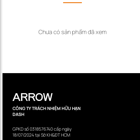
Chưa có sản phẩm đã xem
CÔNG TY TRÁCH NHIỆM HỮU HẠN
DASH
GPKD số 0318576740 cấp ngày
18/07/2024 tại Sở KH&ĐT HCM