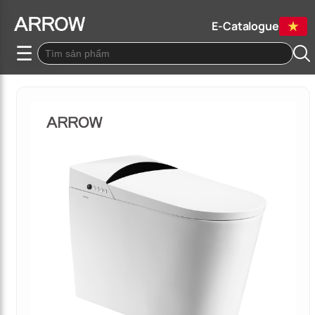
E-Catalogue
☰
Quay lại