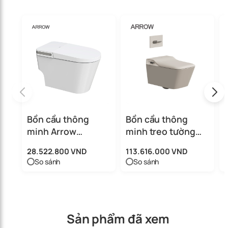
Bồn cầu thông
Bồn cầu thông
minh Arrow
minh treo tường
AB1030-AM
Arrow AKB2130DG-
28.522.800 VND
113.616.000 VND
2H/AKB2130H
So sánh
So sánh
Sản phẩm đã xem