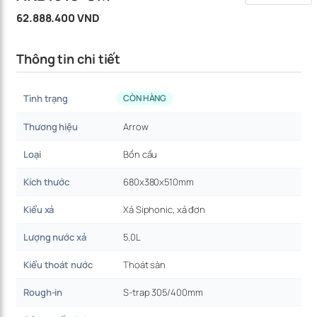
62.888.400 VND
Thông tin chi tiết
Tình trạng
CÒN HÀNG
Thương hiệu
Arrow
Loại
Bồn cầu
Kích thước
680x380x510mm
Kiểu xả
Xả Siphonic, xả đơn
Lượng nước xả
5.0L
Kiểu thoát nước
Thoát sàn
Rough-in
S-trap 305/400mm