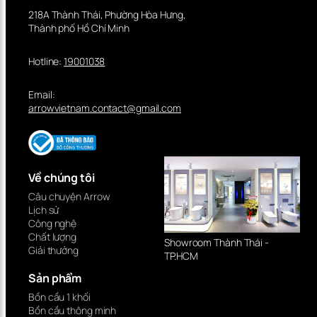
218A Thành Thái, Phường Hòa Hưng,
Thành phố Hồ Chí Minh
Hotline:
19001038
Email:
arrowvietnam.contact@gmail.com
Về chúng tôi
Câu chuyện Arrow
Gợi ý không gian sử dụng vòi
Lịch sử
lavabo nóng lạnh Arrow
Công nghệ
Chất lượng
Showroom Thành Thái -
AG4163CP
Giải thưởng
TP.HCM
Sản phẩm
Sản phẩm có thiết kế tối giản nhưng tinh tế, dễ dàng ứng
Bồn cầu 1 khối
dụng trong nhiều không gian:
Bồn cầu thông minh