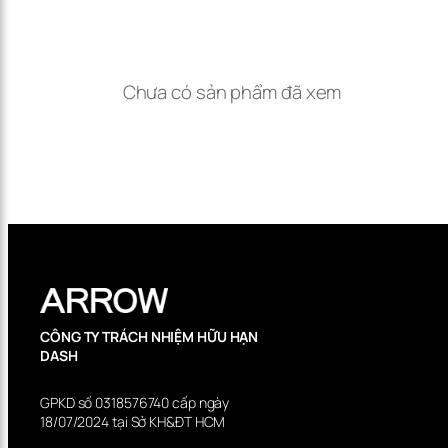
mang lại trải nghiệm sử dụng dễ chịu mỗi ngày.
Dễ lắp đặt – Tương thích cao:
Thiết kế tiêu chuẩn phù hợp với hầu hết các loại
Chưa có sản phẩm đã xem
lavabo đặt bàn và âm bàn trên thị trường.
Phù hợp cả với hệ thống nước nóng trung tâm và
bình nóng lạnh riêng lẻ.
CÔNG TY TRÁCH NHIỆM HỮU HẠN
DASH
GPKD số 0318576740 cấp ngày
18/07/2024 tại Sở KH&ĐT HCM