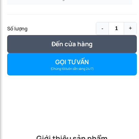
Số lượng
-
+
Đến cửa hàng
GỌI TƯ VẤN
(Chúng tôi luôn sẵn sàng 24/7)
Giới thiệu sản phẩm