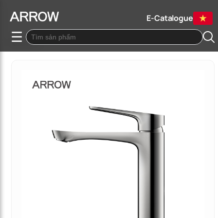
E-Catalogue
☰
Quay lại