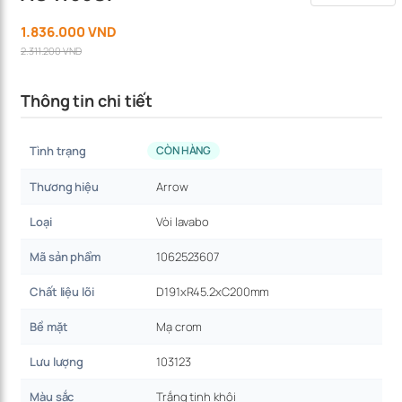
1.836.000 VND
2.311.200 VND
Thông tin chi tiết
Tình trạng
CÒN HÀNG
Thương hiệu
Arrow
Loại
Vòi lavabo
Mã sản phẩm
1062523607
Chất liệu lõi
D191xR45.2xC200mm
Bề mặt
Mạ crom
Lưu lượng
103123
Màu sắc
Trắng tinh khôi